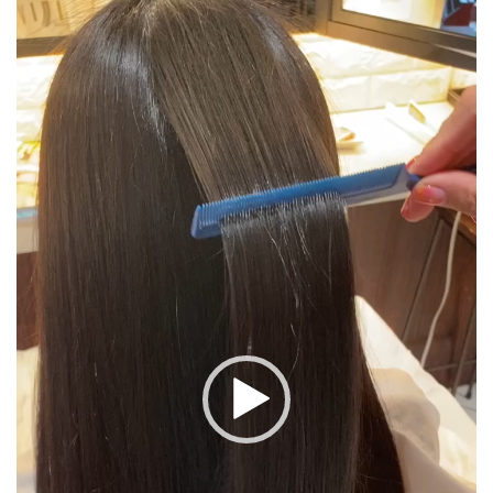
動
画
プ
レ
ー
ヤ
ー